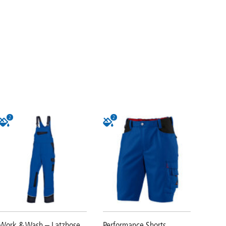
2
2
Work & Wash – Latzhose
Performance Shorts