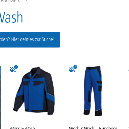
& Handwerk
Wash
den? Hier geht es zur Suche!
2
2
Work & Wash –
Work & Wash – Bundhose