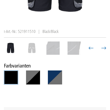
i-Art.-Nr.: 521911510
|
Black/Black
Farbvarianten