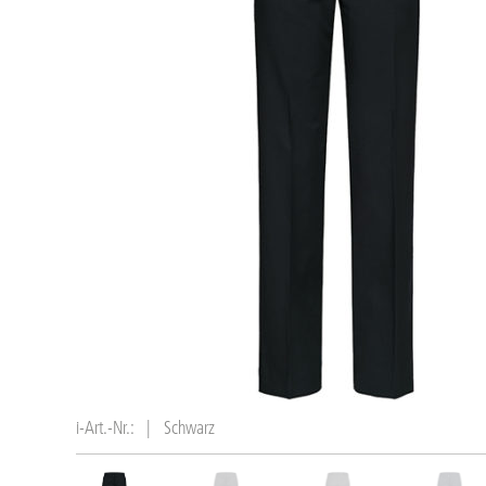
i-Art.-Nr.:
|
Schwarz