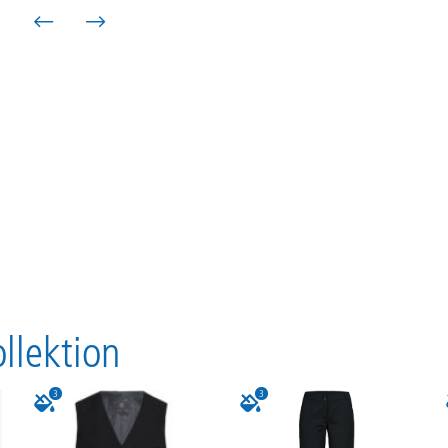
llektion
3
3