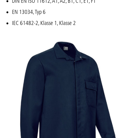
DIN EN ISO 11612, A1, A2, B1, C1, E1, F1
EN 13034, Typ 6
IEC 61482-2, Klasse 1, Klasse 2