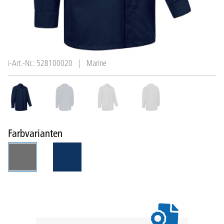
i-Art.-Nr.: 528100020
|
Marine
Farbvarianten