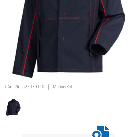
i-Art.-Nr.: 523070110
|
Marine/Rot